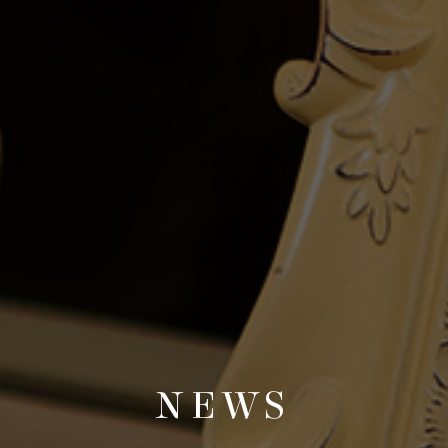
N
E
W
S